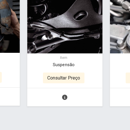
Item
Suspensão
Consultar Preço
a - www.cuboguia.com.br - Desenvolvimento de Sites e Sistem