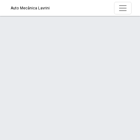
Auto Mecânica Lavrini
Serviço > Sistema de Freios
Início
Serviço